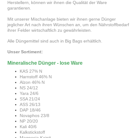
Herstellern, können wir
ihnen die Qualität der Ware
garantieren.
Mit unserer Mischanlage bieten wir ihnen gerne Dünger
jeglicher Art nach ihren Wünschen an, um den Nährstoffbedarf
ihrer Felder wirtschaftlich zu gewährleisten.
Alle Düngemittel sind auch in Big Bags erhältlich.
Unser Sortiment:
Mineralische Dünger - lose Ware
KAS 27% N
Harnstoff 46% N
Alzon 46% N
NS 24/12
Yara 24/6
SSA 21/24
ASS 26/13
DAP 18/46
Novaphos 23/8
NP 20/20
Kali 40/6
Kalkstickstoff
Magnesia Kainit